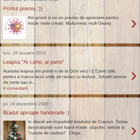
Primul premiu :))
›
Am primit si eu un premiu de apreciere pentru
micile mele creatii. Multumesc mult Geany .
luni, 18 ianuarie 2010
Leapsa "Ai carte, ai parte"
›
Aceasta leapsa am primit-o de la Ochi verz i 1.Cand cititi,
pentru a marca locul unde ati ramas cu lectura , folositi semne
de carte sau in...
4 comentarii:
joi, 24 decembrie 2009
Bradut aproape handmade :)
In sfarsit am impodobit bradutul de Craciun. Totate
›
decoratiunile sunt hand-made: clopotei, stelute si
"cutiute de cadouri". Clopo...