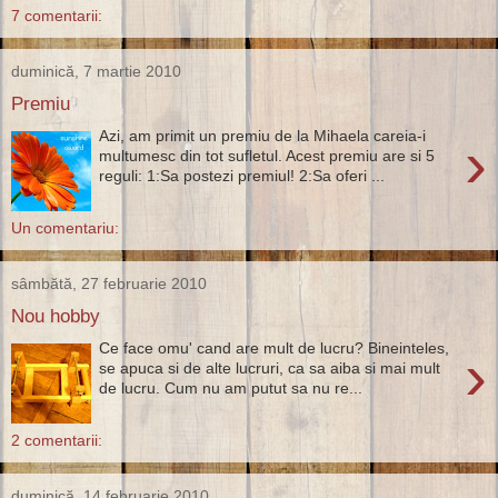
7 comentarii:
duminică, 7 martie 2010
Premiu
Azi, am primit un premiu de la Mihaela careia-i
›
multumesc din tot sufletul. Acest premiu are si 5
reguli: 1:Sa postezi premiul! 2:Sa oferi ...
Un comentariu:
sâmbătă, 27 februarie 2010
Nou hobby
Ce face omu' cand are mult de lucru? Bineinteles,
›
se apuca si de alte lucruri, ca sa aiba si mai mult
de lucru. Cum nu am putut sa nu re...
2 comentarii:
duminică, 14 februarie 2010